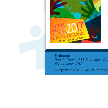
Endereço
Rua do Catete, 338 Sobreloja - Ca
Rio de Janeiro/RJ
©Copyright 2013 - Cbtij All Rights