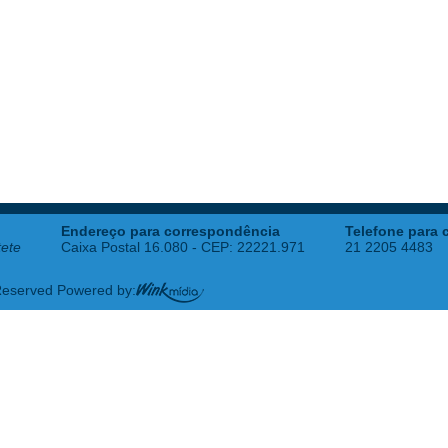
Endereço para correspondência
Telefone para 
tete
Caixa Postal 16.080 - CEP: 22221.971
21 2205 4483
 Reserved Powered by: