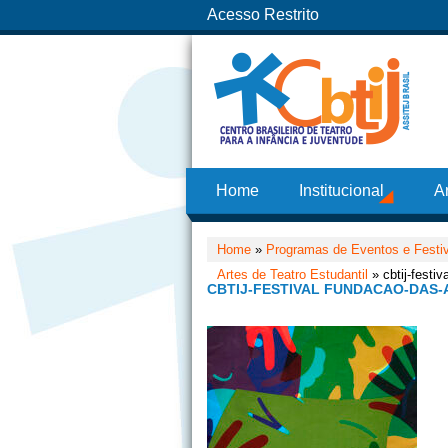
Acesso Restrito
Home
Institucional
A
Home
»
Programas de Eventos e Festi
Artes de Teatro Estudantil
» cbtij-festi
CBTIJ-FESTIVAL FUNDACAO-DAS-