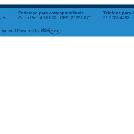
Endereço para correspondência
Telefone para 
tete
Caixa Postal 16.080 - CEP: 22221.971
21 2205 4483
 Reserved Powered by: