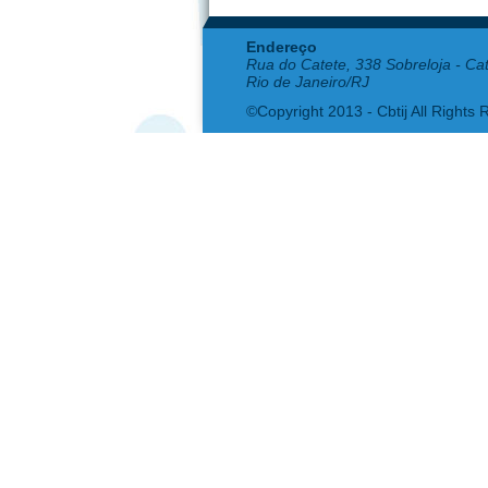
Endereço
Rua do Catete, 338 Sobreloja - Ca
Rio de Janeiro/RJ
©Copyright 2013 - Cbtij All Rights