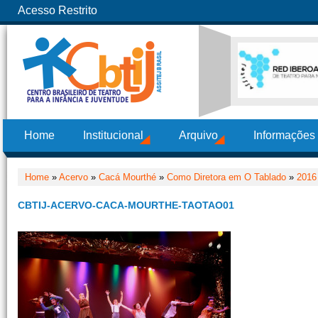
Acesso Restrito
Home
Institucional
Arquivo
Informações
Home
»
Acervo
»
Cacá Mourthé
»
Como Diretora em O Tablado
»
2016
CBTIJ-ACERVO-CACA-MOURTHE-TAOTAO01