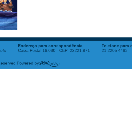
Endereço para correspondência
Telefone para 
tete
Caixa Postal 16.080 - CEP: 22221.971
21 2205 4483
 Reserved Powered by: