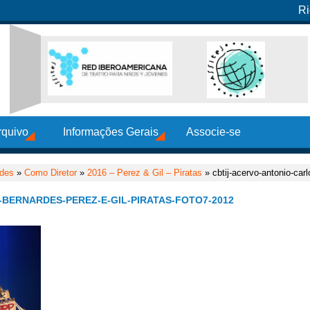
Ri
rquivo
Informações Gerais
Associe-se
rdes
»
Como Diretor
»
2016 – Perez & Gil – Piratas
» cbtij-acervo-antonio-carl
BERNARDES-PEREZ-E-GIL-PIRATAS-FOTO7-2012