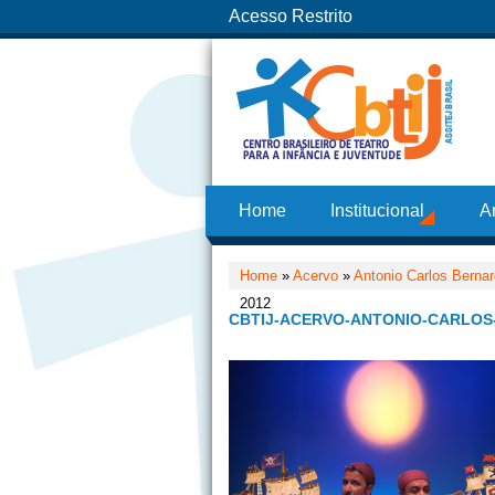
Acesso Restrito
Home
Institucional
A
Home
»
Acervo
»
Antonio Carlos Berna
2012
CBTIJ-ACERVO-ANTONIO-CARLOS-