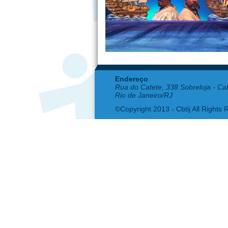
Endereço
Rua do Catete, 338 Sobreloja - Ca
Rio de Janeiro/RJ
©Copyright 2013 - Cbtij All Rights