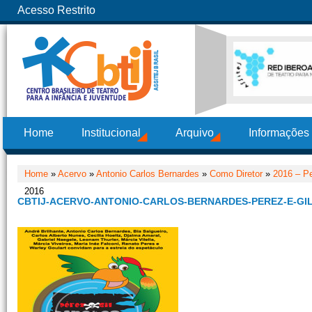
Acesso Restrito
Home
Institucional
Arquivo
Informações
Home
»
Acervo
»
Antonio Carlos Bernardes
»
Como Diretor
»
2016 – Pe
2016
CBTIJ-ACERVO-ANTONIO-CARLOS-BERNARDES-PEREZ-E-GIL