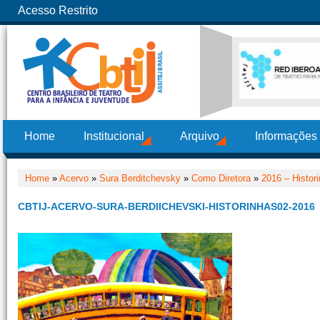
Acesso Restrito
Home
Institucional
Arquivo
Informações
Home
»
Acervo
»
Sura Berditchevsky
»
Como Diretora
»
2016 – Histor
CBTIJ-ACERVO-SURA-BERDIICHEVSKI-HISTORINHAS02-2016