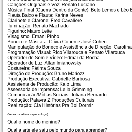
Canções Originais e Voz: Renato Luciano
Música Final (Guerra Dentro da Gente): Beto Lemos e Léo 
Flauta Baixo e Flauta: Karina Neves
Clarinete e Clarone: Fred Cavaliere
Iluminação: Renato Machado
Figurino: Mauro Leite
Visagismo: Ernani Pinho
Boneco e Máscara: Clívia Cohen e José Cohen
Manipulação do Boneco e Assistência de Direção: Carolina
Programação Visual: Rico Vilarouca e Renato Vilarouca
Operador de Som e Vídeo: Edmar da Rocha
Operador de Luz: Allan Imianowsky
Costureira: Fátima Souza
Direção de Produção: Bruno Mariozz
Produção Executiva: Gabrielle Barbosa
Assistente de Produção: Kaio Lima
Assessoria de Imprensa: Leila Grimming
Comunicação/Mídias Sociais: Juliana Bernardo
Produção: Palavra Z Produções Culturais
Realização: Cia Histórias Pra Boi Dormir
(Verso da última capa – Jogo)
Qual o nome do menino?
Qual a arte ele saiu pelo mundo para aprender?