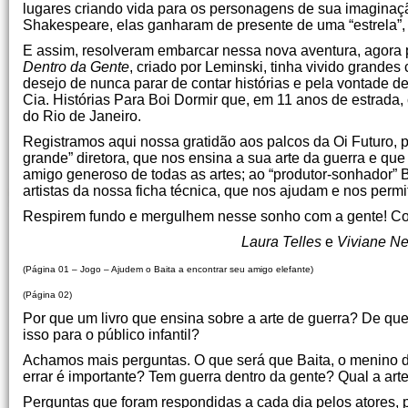
lugares criando vida para os personagens de sua imaginaçã
Shakespeare, elas ganharam de presente de uma “estrela”,
E assim, resolveram embarcar nessa nova aventura, agora 
Dentro da Gente
, criado por Leminski, tinha vivido grande
desejo de nunca parar de contar histórias e pela vontade 
Cia. Histórias Para Boi Dormir que, em 11 anos de estrada,
do Rio de Janeiro.
Registramos aqui nossa gratidão aos palcos da Oi Futuro, 
grande” diretora, que nos ensina a sua arte da guerra e qu
amigo generoso de todas as artes; ao “produtor-sonhador” B
artistas da nossa ficha técnica, que nos ajudam e nos per
Respirem fundo e mergulhem nesse sonho com a gente! Com
Laura Telles
e
Viviane Ne
(Página 01 – Jogo – Ajudem o Baita a encontrar seu amigo elefante)
(Página 02)
Por que um livro que ensina sobre a arte de guerra? De que
isso para o público infantil?
Achamos mais perguntas. O que será que Baita, o menino d
errar é importante? Tem guerra dentro da gente? Qual a art
Perguntas que foram respondidas a cada dia pelos atores, p