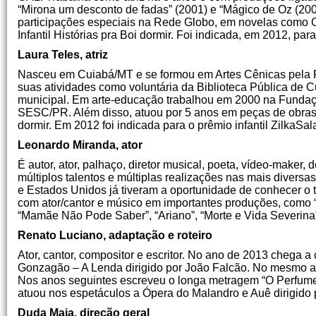
“Mirona um desconto de fadas” (2001) e “Mágico de Oz (200
participações especiais na Rede Globo, em novelas como 
Infantil Histórias pra Boi dormir. Foi indicada, em 2012, par
Laura Teles, atriz
Nasceu em Cuiabá/MT e se formou em Artes Cênicas pela F
suas atividades como voluntária da Biblioteca Pública de Cur
municipal. Em arte-educação trabalhou em 2000 na Fundação
SESC/PR. Além disso, atuou por 5 anos em peças de obras li
dormir. Em 2012 foi indicada para o prêmio infantil ZilkaSal
Leonardo Miranda, ator
É autor, ator, palhaço, diretor musical, poeta, vídeo-ma
múltiplos talentos e múltiplas realizações nas mais diversas 
e Estados Unidos já tiveram a oportunidade de conhecer o t
com ator/cantor e músico em importantes produções, como “
“Mamãe Não Pode Saber”, “Ariano”, “Morte e Vida Severina”
Renato Luciano, adaptação e roteiro
Ator, cantor, compositor e escritor. No ano de 2013 chega a
Gonzagão – A Lenda dirigido por João Falcão. No mesmo ano 
Nos anos seguintes escreveu o longa metragem “O Perfum
atuou nos espetáculos a Ópera do Malandro e Auê dirigido
Duda Maia, direção geral