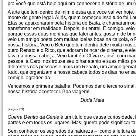
pra você que está hoje aqui pra conhecer a história de um m
A arte que tem dentro de mim é essa que você vai ver hoje
monte de gente legal. Aliás, quem começou isso tudo foi La
Elas se apaixonaram pela história de Baita, e chamaram ou
transformar em realidade. Depois, eu entrei. E comigo, vei
porque essas duas meninas que falei antes, gostam de br
veio um amigo poeta com muitas ideias boas na caixola, o Re
nossa história. Veio o Beto que tem dentro dele muita músi
outro Renato e o Rico, que adoram brincar de cinema, e e
tava na nossa cabeça. Veio também Clívia e José, com mãos e
pessoa, a Carol nos trouxe seu olhar atento e suas mãos 
diferentes nas pessoas e mais um Renato, um amigo genial
Kaio, que organizam a nossa cabeça todos os dias no ensai
comigo, agradecida.
Vencemos a primeira batalha. Podemos dar o terceiro sinal
nossa história acontecer. Boa viagem!
Duda Maia
(Página 03)
Guerra Dentro da Gente
é um título que causa curiosidade. 
partes e em todos os lugares. Mas, guerra pode significar
Sem conhecer os segredos da natureza – como a leitura da