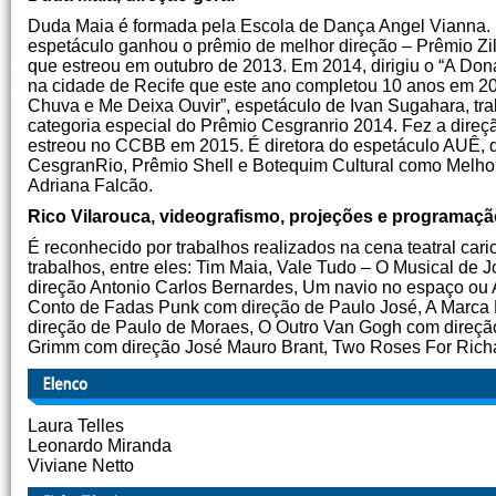
Duda Maia é formada pela Escola de Dança Angel Vianna. 
espetáculo ganhou o prêmio de melhor direção – Prêmio Zil
que estreou em outubro de 2013. Em 2014, dirigiu o “A Don
na cidade de Recife que este ano completou 10 anos em 2
Chuva e Me Deixa Ouvir”, espetáculo de Ivan Sugahara, tr
categoria especial do Prêmio Cesgranrio 2014. Fez a dire
estreou no CCBB em 2015. É diretora do espetáculo AUÊ, d
CesgranRio, Prêmio Shell e Botequim Cultural como Melhor d
Adriana Falcão.
Rico Vilarouca, videografismo, projeções e programaçã
É reconhecido por trabalhos realizados na cena teatral car
trabalhos, entre eles: Tim Maia, Vale Tudo – O Musical d
direção Antonio Carlos Bernardes, Um navio no espaço ou A
Conto de Fadas Punk com direção de Paulo José, A Marca
direção de Paulo de Moraes, O Outro Van Gogh com direç
Grimm com direção José Mauro Brant, Two Roses For Richard
Laura Telles
Leonardo Miranda
Viviane Netto