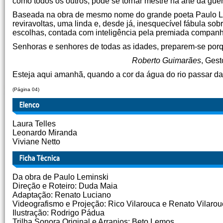
como todos os outros, pode se tornar mestre na arte da guer
Baseada na obra de mesmo nome do grande poeta Paulo Lem
reviravoltas, uma linda e, desde já, inesquecível fábula so
escolhas, contada com inteligência pela premiada companhi
Senhoras e senhores de todas as idades, preparem-se porq
Roberto Guimarães
, Gest
Esteja aqui amanhã, quando a cor da água do rio passar da 
(Página 04)
Laura Telles
Leonardo Miranda
Viviane Netto
Da obra de Paulo Leminski
Direção e Roteiro: Duda Maia
Adaptação: Renato Luciano
Videografismo e Projeção: Rico Vilarouca e Renato Vilaro
Ilustração: Rodrigo Pádua
Trilha Sonora Original e Arranjos: Beto Lemos