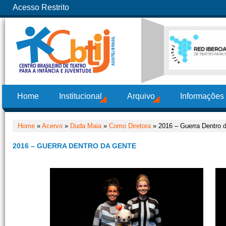
Acesso Restrito
Home
Institucional
Arquivo
Informações
Home
»
Acervo
»
Duda Maia
»
Como Diretora
» 2016 – Guerra Dentro 
2016 – GUERRA DENTRO DA GENTE