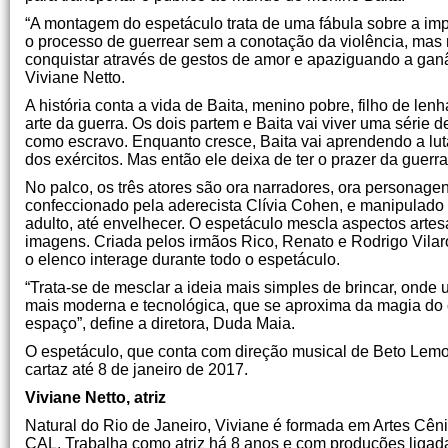
“A montagem do espetáculo trata de uma fábula sobre a imp
o processo de guerrear sem a conotação da violência, mas 
conquistar através de gestos de amor e apaziguando a ganân
Viviane Netto.
A história conta a vida de Baita, menino pobre, filho de le
arte da guerra. Os dois partem e Baita vai viver uma série 
como escravo. Enquanto cresce, Baita vai aprendendo a lut
dos exércitos. Mas então ele deixa de ter o prazer da guerra
No palco, os três atores são ora narradores, ora personag
confeccionado pela aderecista Clívia Cohen, e manipulado
adulto, até envelhecer. O espetáculo mescla aspectos arte
imagens. Criada pelos irmãos Rico, Renato e Rodrigo Vilaro
o elenco interage durante todo o espetáculo.
“Trata-se de mesclar a ideia mais simples de brincar, ond
mais moderna e tecnológica, que se aproxima da magia do c
espaço”, define a diretora, Duda Maia.
O espetáculo, que conta com direção musical de Beto Lemo
cartaz até 8 de janeiro de 2017.
Viviane Netto, atriz
Natural do Rio de Janeiro, Viviane é formada em Artes Cên
CAL. Trabalha como atriz há 8 anos e com produções ligadas 