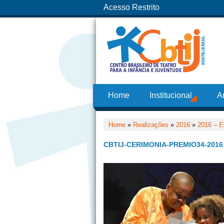
Acesso Restrito
Home
Institucional
A
Home
»
Realizações
»
2016
»
2016 – E
CBTIJ-CERIMONIA-PREMIO34-2016