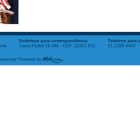
Endereço para correspondência
Telefone para 
tete
Caixa Postal 16.080 - CEP: 22221.971
21 2205 4483
 Reserved Powered by: