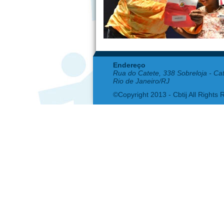
Endereço
Rua do Catete, 338 Sobreloja - Ca
Rio de Janeiro/RJ
©Copyright 2013 - Cbtij All Rights