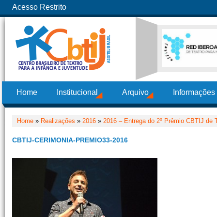
Acesso Restrito
Home
Institucional
Arquivo
Informações
Home
»
Realizações
»
2016
»
2016 – Entrega do 2º Prêmio CBTIJ de T
CBTIJ-CERIMONIA-PREMIO33-2016