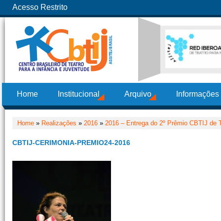
Acesso Restrito
Home
Institucional
Arquivo
Informações
Home
»
Realizações
»
2016
»
2016 – Entrega do 2º Prêmio CBTIJ de T
CBTIJ-CERIMONIA-PREMIO24-2016