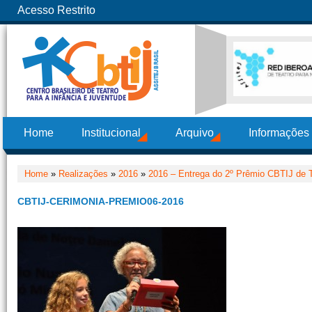
Acesso Restrito
Home
Institucional
Arquivo
Informações
Home
»
Realizações
»
2016
»
2016 – Entrega do 2º Prêmio CBTIJ de T
CBTIJ-CERIMONIA-PREMIO06-2016