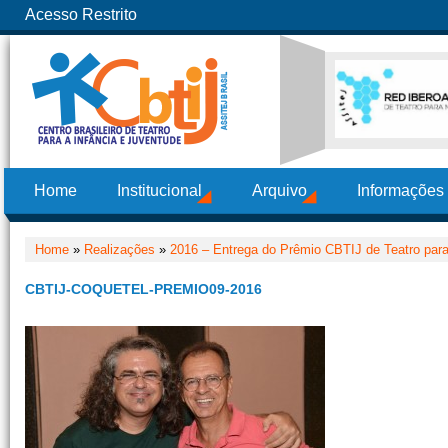
Acesso Restrito
Home
Institucional
Arquivo
Informações
Home
»
Realizações
»
2016 – Entrega do Prêmio CBTIJ de Teatro para
CBTIJ-COQUETEL-PREMIO09-2016