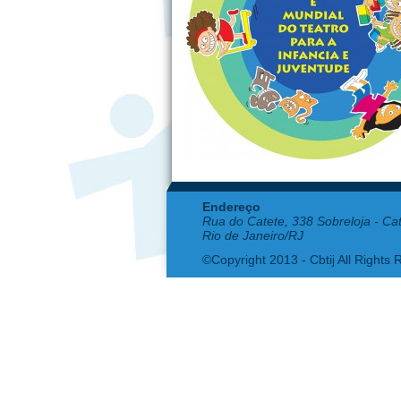
Endereço
Rua do Catete, 338 Sobreloja - Ca
Rio de Janeiro/RJ
©Copyright 2013 - Cbtij All Rights