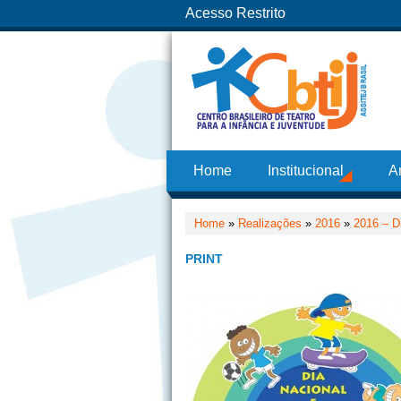
Acesso Restrito
Home
Institucional
A
Home
»
Realizações
»
2016
»
2016 – D
PRINT