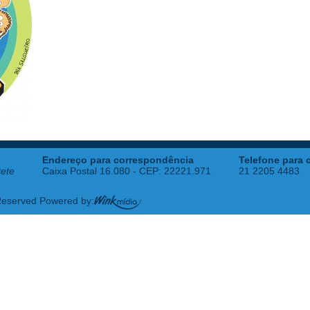
Endereço para correspondência
Telefone para 
tete
Caixa Postal 16.080 - CEP: 22221.971
21 2205 4483
 Reserved Powered by: