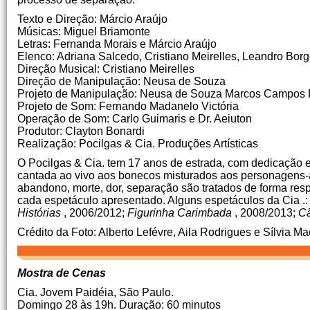
Texto e Direção: Márcio Araújo
Músicas: Miguel Briamonte
Letras: Fernanda Morais e Márcio Araújo
Elenco: Adriana Salcedo, Cristiano Meirelles, Leandro Bor
Direção Musical: Cristiano Meirelles
Direção de Manipulação: Neusa de Souza
Projeto de
Manipulação: Neusa de Souza
Marcos Campos F
Projeto de Som: Fernando Madanelo Victória
Operação de Som: Carlo Guimaris e Dr. Aeiuton
Produtor: Clayton Bonardi
Realização: Pocilgas & Cia.
Produções Artísticas
O Pocilgas & Cia.
tem 17 anos de estrada, com dedicação es
cantada ao vivo aos bonecos misturados aos personagens-
abandono, morte, dor, separação são tratados de forma res
cada espetáculo apresentado.
Alguns espetáculos da Cia .
Histórias
, 2006/2012;
Figurinha Carimbada
, 2008/2013;
Cã
Crédito da Foto: Alberto Lefévre, Aila Rodrigues e Sílvia M
Mostra de Cenas
Cia.
Jovem Paidéia, São Paulo.
Domingo 28 às 19h.
Duração: 60 minutos