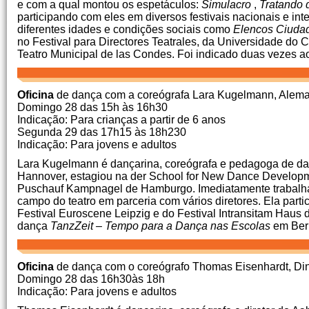
e com a qual montou os espetáculos:
Simulacro
,
Tratando 
participando com eles em diversos festivais nacionais e int
diferentes idades e condições sociais como
Elencos Ciuda
no Festival para Directores Teatrales, da Universidade do
Teatro Municipal de las Condes.
Foi indicado duas vezes ao
Oficina
de dança com a coreógrafa Lara Kugelmann, Alem
Domingo 28 das 15h às 16h30
Indicação: Para crianças a partir de 6 anos
Segunda 29 das 17h15 às 18h230
Indicação: Para jovens e adultos
Lara Kugelmann é dançarina, coreógrafa e pedagoga de d
Hannover, estagiou na der School for New Dance Develop
Puschauf Kampnagel de Hamburgo.
Imediatamente trabal
campo do teatro em parceria com vários diretores.
Ela parti
Festival Euroscene Leipzig e do Festival Intransitam Haus d
dança
TanzZeit – Tempo para a Dança nas Escolas
em Berl
Oficina
de dança com o coreógrafo Thomas Eisenhardt, D
Domingo 28 das 16h30às 18h
Indicação: Para jovens e adultos