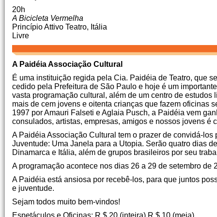
20h
A Bicicleta Vermelha
Princípio Attivo Teatro, Itália
Livre
A Paidéia Associação Cultural
É uma instituição regida pela Cia.
Paidéia de Teatro, que s
cedido pela Prefeitura de São Paulo e hoje é um importan
vasta programação cultural, além de um centro de estudos l
mais de cem jovens e oitenta crianças que fazem oficinas 
1997 por Amauri Falseti e Aglaia Pusch, a Paidéia vem gan
consulados, artistas, empresas, amigos e nossos jovens é 
A Paidéia Associação Cultural tem o prazer de convidá-los pa
Juventude: Uma Janela para a Utopia.
Serão quatro dias de
Dinamarca e Itália, além de grupos brasileiros por seu trabal
A programação acontece nos dias 26 a 29 de setembro de 
A Paidéia está ansiosa por recebê-los, para que juntos pos
e juventude.
Sejam todos muito bem-vindos!
Espetáculos e Oficinas: R $ 20 (inteira) R $ 10 (meia)