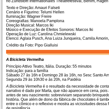
no Zündstoff!
Internationales Theatrefestival, Berlim, Hag
Texto e Direção: Amauri Falseti
Cenário e Figurino: Telumi Hellen
Iluminação: Wagner Freire
Coreografias: Manoela Pamplona
Direção Musical: Marcos Iki
Músico e Execução de Efeitos Sonoros: Marcos Iki
Operação de Luz: Carolina Chmielewski
Elenco: Aglaia Pusch, Ana Luiza Junqueira, Camila Amorin,
Crédito da Foto: Pipo Gialluisi
A Bicicleta Vermelha
Princípio Attivo Teatro, Itália.
Duração: 55 minutos
Indicação: para a família
Sábado 27 às 16h e Domingo 28 às 16h, no Sesc Santo A
Segunda 29 às 10h30 e às 20h, na Paidéia
A Bicicleta Vermelha
é o resultado da necessidade de cont
narrativo é dado por Marta, que não aparece em cena, pois
antes de seu nascimento: sobreviviam separando brinquedo
história.
Que além de dono da fábrica de chocolates é tamb
entre o cômico e o reflexivo e mostra as vicissitudes dessa
de resistência.