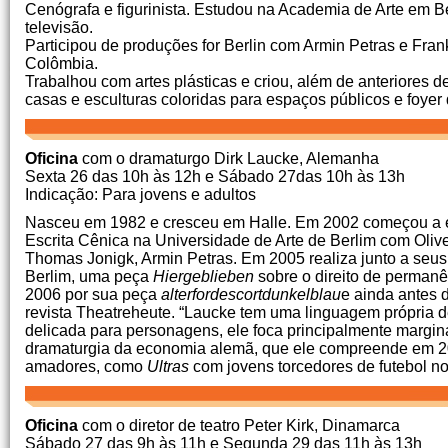
Cenógrafa e figurinista.
Estudou na Academia de Arte em B
televisão.
Participou de produções for Berlin com Armin Petras e Frank
Colômbia.
Trabalhou com artes plásticas e criou, além de anteriores de
casas e esculturas coloridas para espaços públicos e foyer 
Oficina
com o dramaturgo Dirk Laucke, Alemanha
Sexta 26 das 10h às 12h e Sábado 27das 10h às 13h
Indicação: Para jovens e adultos
Nasceu em 1982 e cresceu em Halle.
Em 2002 começou a es
Escrita Cênica na Universidade de Arte de Berlim com Oliv
Thomas Jonigk, Armin Petras.
Em 2005 realiza junto a seu
Berlim, uma peça
Hiergeblieben
sobre o direito de perman
2006 por sua peça
alterfordescortdunkelblau
e ainda antes 
revista Theatreheute.
“Laucke tem uma linguagem própria de
delicada para personagens, ele foca principalmente margina
dramaturgia da economia alemã, que ele compreende em 20
amadores, como
Ultras
com jovens torcedores de futebol no
Oficina
com o diretor de teatro Peter Kirk, Dinamarca
Sábado 27 das 9h às 11h e Segunda 29 das 11h às 13h