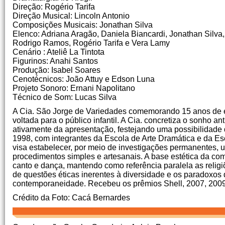
Direção: Rogério Tarifa
Direção Musical: Lincoln Antonio
Composições Musicais: Jonathan Silva
Elenco: Adriana Aragão, Daniela Biancardi, Jonathan Silva,
Rodrigo Ramos, Rogério Tarifa e Vera Lamy
Cenário : Ateliê La Tintota
Figurinos: Anahi Santos
Produção: Isabel Soares
Cenotécnicos: João Attuy e Edson Luna
Projeto Sonoro: Ernani Napolitano
Técnico de Som: Lucas Silva
A Cia.
São Jorge de Variedades comemorando 15 anos de exi
voltada para o público infantil.
A Cia.
concretiza o sonho ant
ativamente da apresentação, festejando uma possibilidade 
1998, com integrantes da Escola de Arte Dramática e da E
visa estabelecer, por meio de investigações permanentes, um
procedimentos simples e artesanais.
A base estética da com
canto e dança, mantendo como referência paralela as religiõ
de questões éticas inerentes à diversidade e os paradoxos 
contemporaneidade.
Recebeu os prêmios Shell, 2007, 200
Crédito da Foto: Cacá Bernardes