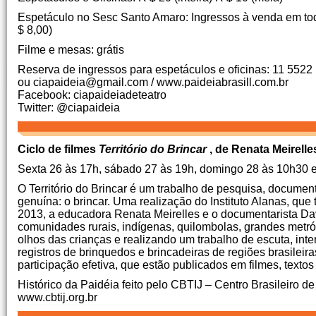
Espetáculo no Sesc Santo Amaro: Ingressos à venda em todas 
$ 8,00)
Filme e mesas: grátis
Reserva de ingressos para espetáculos e oficinas: 11 5522
ou ciapaideia@gmail.com / www.paideiabrasill.com.br
Facebook: ciapaideiadeteatro
Twitter: @ciapaideia
Ciclo de filmes
Território do Brincar
, de Renata Meirell
Sexta 26 às 17h, sábado 27 às 19h, domingo 28 às 10h30 
O Território do Brincar é um trabalho de pesquisa, documen
genuína: o brincar.
Uma realização do Instituto Alanas, qu
2013, a educadora Renata Meirelles e o documentarista Dav
comunidades rurais, indígenas, quilombolas, grandes metrópo
olhos das crianças e realizando um trabalho de escuta, inter
registros de brinquedos e brincadeiras de regiões brasilei
participação efetiva, que estão publicados em filmes, textos 
Histórico da Paidéia feito pelo CBTIJ – Centro Brasileiro d
www.cbtij.org.br