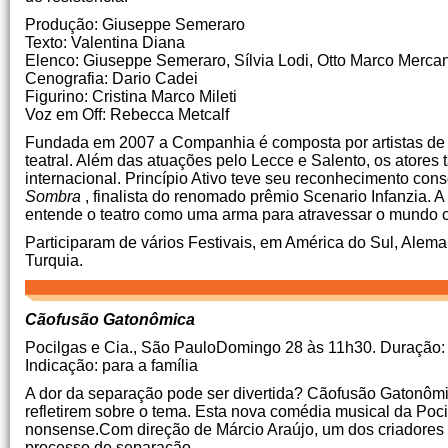
Produção: Giuseppe Semeraro
Texto: Valentina Diana
Elenco: Giuseppe Semeraro, Sílvia Lodi, Otto Marco Mercante
Cenografia: Dario Cadei
Figurino: Cristina Marco Mileti
Voz em Off: Rebecca Metcalf
Fundada em 2007 a Companhia é composta por artistas de di
teatral.
Além das atuações pelo Lecce e Salento, os atore
internacional.
Princípio Ativo teve seu reconhecimento co
Sombra
, finalista do renomado prêmio Scenario Infanzia.
A
entende o teatro como uma arma para atravessar o mundo 
Participaram de vários Festivais, em América do Sul, Alema
Turquia.
Cãofusão Gatonômica
Pocilgas e Cia., São PauloDomingo 28 às 11h30.
Duração:
Indicação: para a família
A dor da separação pode ser divertida?
Cãofusão Gatonômica
refletirem sobre o tema.
Esta nova comédia musical da Poci
nonsense.Com direção de Márcio Araújo, um dos criadores 
processo de separação.