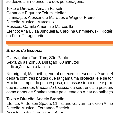
se desvelam no encontro dos personagens.
Texto e Direção: Amauri Falseti
Cenário e Figurino: Telumi Hellen
Iluminação: Alessandra Marques e Wagner Freire
Direção Musical: Marcos Iki
Músicos: Camila Amorim e Marcos Iki
Elenco: Ana Luiza Junqueira, Carolina Chmielewski, Rogé
da Foto: Thiago Leite
Bruxas da Escócia
Cia Vagalum Tum Tum, São Paulo
Sexta 26 às 20h30, Duração: 60 minutos
Indicação: para a família
No original, Macbeth, general do exército escocês, é um defe
depara com três bruxas que lançam uma profecia: ele se tor
Macbeth: impelido pela esposa, ele assassina o rei e é pr
que irá cometer.
Bruxas da Escócia
dá sequência à pesquis
como obras de Shakespeare pela lente do olhar do palhaço
Texto e Direção: Ângelo Brandini
Elenco: Anderson Spada, Christiane Galvan, Erickson Alme
Direção Musical: Fernando Escrich
Assistente de Direção: Val Pires