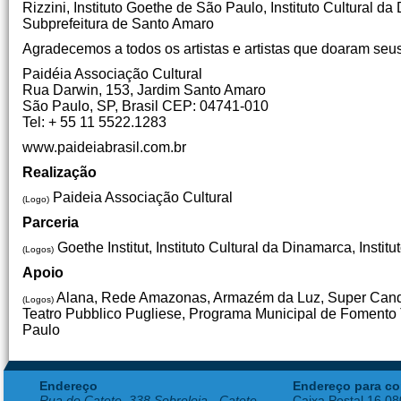
Rizzini, Instituto Goethe de São Paulo, Instituto Cultural 
Subprefeitura de Santo Amaro
Agradecemos a todos os artistas e artistas que doaram seus 
Paidéia Associação Cultural
Rua Darwin, 153, Jardim Santo Amaro
São Paulo, SP, Brasil CEP: 04741-010
Tel: + 55 11 5522.1283
www.paideiabrasil.com.br
Realização
Paideia Associação Cultural
(Logo)
Parceria
Goethe Institut, Instituto Cultural da Dinamarca, Instit
(Logos)
Apoio
Alana, Rede Amazonas, Armazém da Luz, Super Candid
(Logos)
Teatro Pubblico Pugliese, Programa Municipal de Fomento T
Paulo
Endereço
Endereço para co
Rua do Catete, 338 Sobreloja - Catete
Caixa Postal 16.0