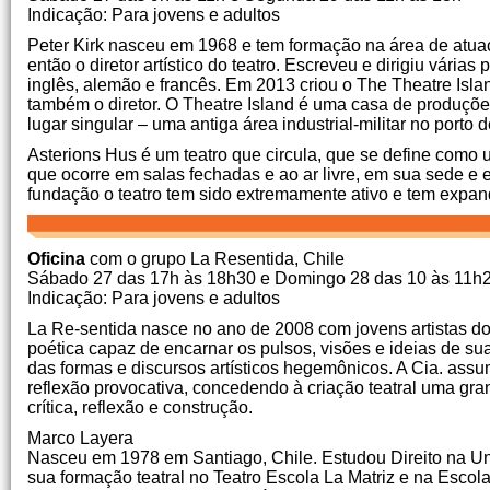
Indicação: Para jovens e adultos
Peter Kirk nasceu em 1968 e tem formação na área de atu
então o diretor artístico do teatro.
Escreveu e dirigiu várias 
inglês, alemão e francês.
Em 2013 criou o The Theatre Islan
também o diretor.
O Theatre Island é uma casa de produções
lugar singular – uma antiga área industrial-militar no port
Asterions Hus é um teatro que circula, que se define como 
que ocorre em salas fechadas e ao ar livre, em sua sede e 
fundação o teatro tem sido extremamente ativo e tem expan
Oficina
com o grupo La Resentida, Chile
Sábado 27 das 17h às 18h30 e Domingo 28 das 10 às 11h
Indicação: Para jovens e adultos
La Re-sentida nasce no ano de 2008 com jovens artistas d
poética capaz de encarnar os pulsos, visões e ideias de s
das formas e discursos artísticos hegemônicos.
A Cia.
assum
reflexão provocativa, concedendo à criação teatral uma gr
crítica, reflexão e construção.
Marco Layera
Nasceu em 1978 em Santiago, Chile.
Estudou Direito na U
sua formação teatral no Teatro Escola La Matriz e na Escol