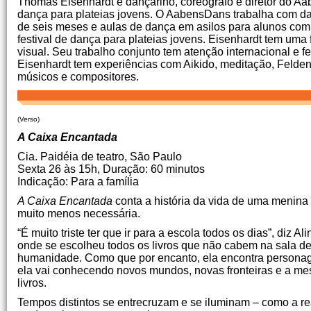
Thomas Eisenhardt é dançarino, coreógrafo e diretor do Aa
dança para plateias jovens.
O AabensDans trabalha com danç
de seis meses e aulas de dança em asilos para alunos com
festival de dança para plateias jovens.
Eisenhardt tem uma fr
visual.
Seu trabalho conjunto tem atenção internacional e f
Eisenhardt tem experiências com Aikido, meditação, Felden
músicos e compositores.
(Verso)
A Caixa Encantada
Cia.
Paidéia de teatro, São Paulo
Sexta 26 às 15h, Duração: 60 minutos
Indicação: Para a família
A Caixa Encantada
conta a história da vida de uma menina 
muito menos necessária.
“É muito triste ter que ir para a escola todos os dias”, diz Al
onde se escolheu todos os livros que não cabem na sala de 
humanidade.
Como que por encanto, ela encontra personage
ela vai conhecendo novos mundos, novas fronteiras e a 
livros.
Tempos distintos se entrecruzam e se iluminam – como a rea