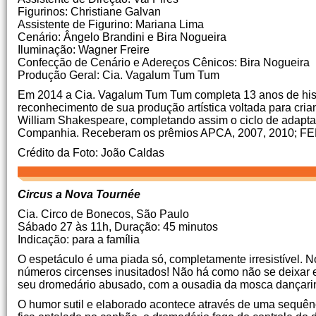
Figurinos: Christiane Galvan
Assistente de Figurino: Mariana Lima
Cenário: Ângelo Brandini e Bira Nogueira
Iluminação: Wagner Freire
Confecção de Cenário e Adereços Cênicos: Bira Nogueira
Produção Geral: Cia.
Vagalum Tum Tum
Em 2014 a Cia.
Vagalum Tum Tum completa 13 anos de his
reconhecimento de sua produção artística voltada para cria
William Shakespeare, completando assim o ciclo de adaptaç
Companhia.
Receberam os prêmios APCA, 2007, 2010;
FE
Crédito da Foto: João Caldas
Circus a Nova Tournée
Cia.
Circo de Bonecos, São Paulo
Sábado 27 às 11h, Duração: 45 minutos
Indicação: para a família
O espetáculo é uma piada só, completamente irresistível.
N
números circenses inusitados!
Não há como não se deixar e
seu dromedário abusado, com a ousadia da mosca dançarin
O humor sutil e elaborado acontece através de uma sequên