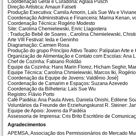
Coordenação Geral e Curadoria: Aglaia Pusch
Direção Artística: Amauri Falseti
Produção Executiva: Camila Amorin, Laís Sue Wu e Vivian
Coordenação Administrativa e Financeira: Marina Kenan, vo
Coordenação Técnica: Rogério Modesto
Site: Carolina Chemielewski, Enric Llagostera
: Tradução Bebê de Soares , Carolina Chemielewski, Chisti
Arte VIII Festival: Ieda e Geninho
Diagramação: Carmen Rosa
Produção do grupo Princípio Attivo Teatro: Palipalan Arte e 
Organização de Alimentação e Contato com Escolas: Ana L
Chef de Cozinha: Fabiano Roldão
Equipe da Cozinha: Hans Marin Florez, Hicham Seghir, Ma
Equipe Técnica: Carolina Chmielewski, Marcos Iki, Rogéri
Coordenação da Equipe de Jovens: Valdênio José]
Coordenação de Camarim e Espaços: Suzana Azevedo
Coordenação da Bilheteria: Laís Sue Wu
Registro: Flávio Porto
Café Paidéia: Ana Paula Alves, Daniela Onishi, Edilene Soar
Voluntários da Freunde der Erziehungskunst R. Steiner: Ja
Equipe de Apoio: Jovens da Paidéia
Assessoria de Imprensa: Cris Brito Escritório de Comunica
Agradecimentos
APEMSA, Associação dos Permissionários do Mercado Mun