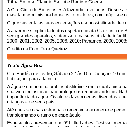
Trilha Sonora: Claudio Saltini e Raniere Guerra
A Cia.
Circo de Bonecos está fazendo treze anos.
Desde a 
mas, também, mistura bonecos com atores, com mágica e c
O que sustenta as suas encenações é a possibilidade de cri
A aparente simplicidade dos espetáculos da Cia.
Circo de 
sem grandes aparatos, sintonizar uma sensibilidade infantil
2000, 2001, 2002, 2005, 2006, 2010;
Panamco, 2000, 2003
Crédito da Foto: Teka Queiroz
Ycatu-Água Boa
Cia.
Paidéia de Teatro, Sábado 27 às 16h.
Duração: 50 min
Indicação: para a família
A água é um bem natural insubstituível sem a qual a vida nã
sua vida em risco ao não proteger os recursos hídricos.
Na h
importância da água.
Os atores fazem cenas divertidas, che
crianças e de seus pais.
Até que as coisas estranhas começam a acontecer e persona
transformando o rumo do espetáculo.
Espetáculo apresentado no 9º Little Ladies, Festival Interna