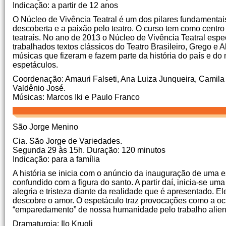
Indicação: a partir de 12 anos
O Núcleo de Vivência Teatral é um dos pilares fundamentai
descoberta e a paixão pelo teatro.
O curso tem como centro
teatrais.
No ano de 2013 o Núcleo de Vivência Teatral espe
trabalhados textos clássicos do Teatro Brasileiro, Grego e 
músicas que fizeram e fazem parte da história do país e d
espetáculos.
Coordenação: Amauri Falseti, Ana Luiza Junqueira, Camil
Valdênio José.
Músicas: Marcos Iki e Paulo Franco
São Jorge Menino
Cia.
São Jorge de Variedades.
Segunda 29 às 15h.
Duração: 120 minutos
Indicação: para a família
A história se inicia com o anúncio da inauguração de uma
confundido com a figura do santo.
A partir daí, inicia-se 
alegria e tristeza diante da realidade que é apresentado.
El
descobre o amor.
O espetáculo traz provocações como a o
“emparedamento” de nossa humanidade pelo trabalho alien
Dramaturgia: Ilo Krugli