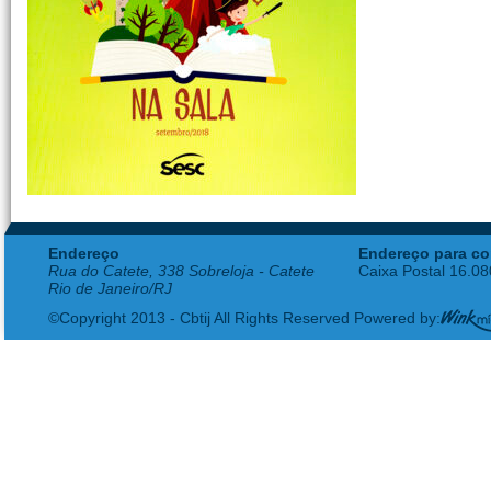
Endereço
Endereço para co
Rua do Catete, 338 Sobreloja - Catete
Caixa Postal 16.0
Rio de Janeiro/RJ
©Copyright 2013 - Cbtij All Rights Reserved Powered by: