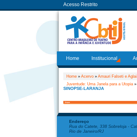
Acesso Restrito
Home
Institucional
A
Home
»
Acervo
»
Amauri Falseti e Agla
Juventude: Uma Janela para a Utopia
» 
SINOPSE-LARANJA
Endereço
Rua do Catete, 338 Sobreloja - Ca
Rio de Janeiro/RJ