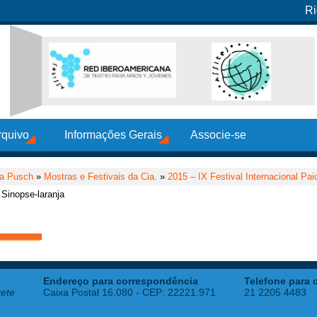
Ri
rquivo
Informações Gerais
Associe-se
ia Pusch
»
Mostras e Festivais da Cia.
»
2015 – IX Festival Internacional Pai
Sinopse-laranja
Endereço para correspondência
Telefone para 
tete
Caixa Postal 16.080 - CEP: 22221.971
21 2205 4483