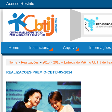
Acesso Restrito
Home
Institucional
Arquivo
Informações
Home
»
Realizações
»
2015
»
2015 – Entrega do Prêmio CBTIJ de Teat
REALIZACOES-PREMIO-CBTIJ-05-2014