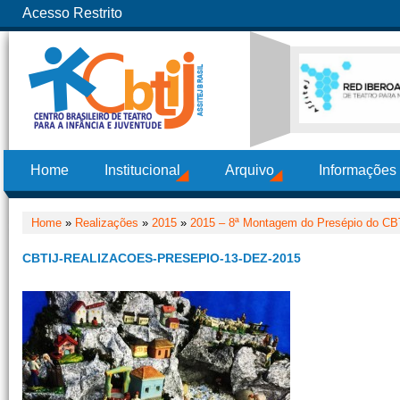
Acesso Restrito
Home
Institucional
Arquivo
Informações
Home
»
Realizações
»
2015
»
2015 – 8ª Montagem do Presépio do CB
CBTIJ-REALIZACOES-PRESEPIO-13-DEZ-2015