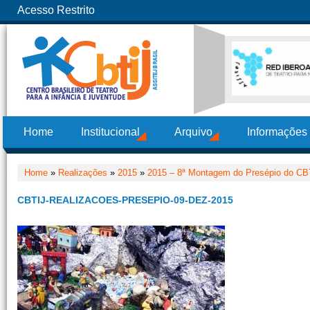
Acesso Restrito
Home
Institucional
Arquivo
Informações
Home
»
Realizações
»
2015
»
2015 – 8ª Montagem do Presépio do CB
CBTIJ-REALIZACOES-PRESEPIO-09-DEZ-2015