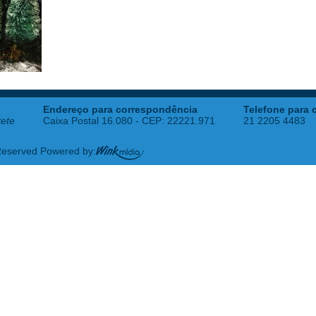
Endereço para correspondência
Telefone para 
tete
Caixa Postal 16.080 - CEP: 22221.971
21 2205 4483
 Reserved Powered by: