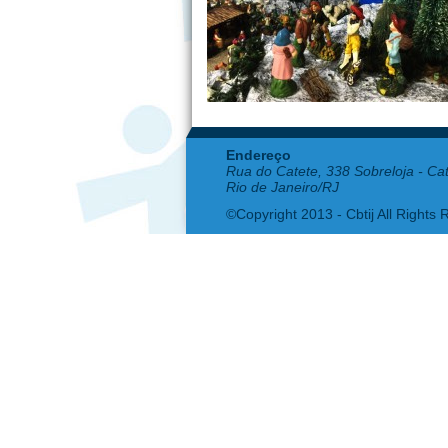
Endereço
Rua do Catete, 338 Sobreloja - Ca
Rio de Janeiro/RJ
©Copyright 2013 - Cbtij All Rights