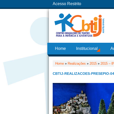
Acesso Restrito
Home
Institucional
A
Home
»
Realizações
»
2015
»
2015 – 8
CBTIJ-REALIZACOES-PRESEPIO-04