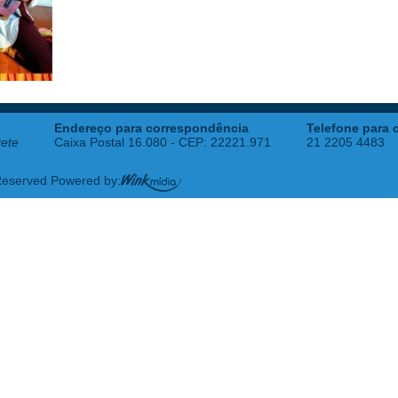
Endereço para correspondência
Telefone para 
tete
Caixa Postal 16.080 - CEP: 22221.971
21 2205 4483
 Reserved Powered by: