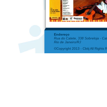
Endereço
Rua do Catete, 338 Sobreloja - Ca
Rio de Janeiro/RJ
©Copyright 2013 - Cbtij All Rights