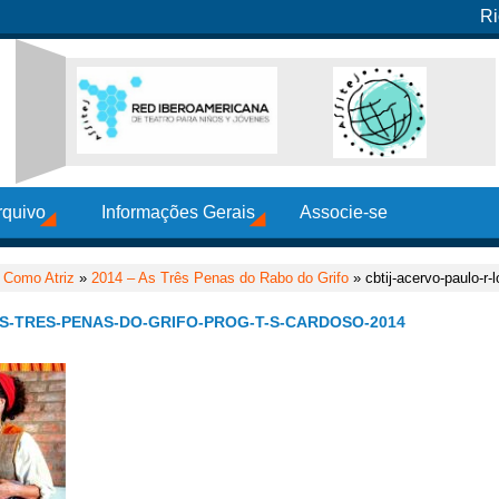
Ri
rquivo
Informações Gerais
Associe-se
»
Como Atriz
»
2014 – As Três Penas do Rabo do Grifo
» cbtij-acervo-paulo-r-l
S-TRES-PENAS-DO-GRIFO-PROG-T-S-CARDOSO-2014