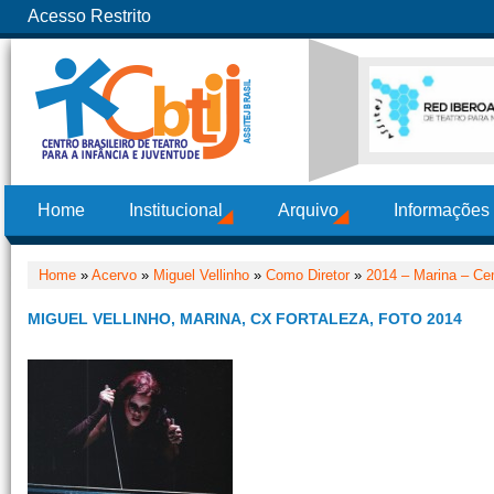
Acesso Restrito
Home
Institucional
Arquivo
Informações
Home
»
Acervo
»
Miguel Vellinho
»
Como Diretor
»
2014 – Marina – C
MIGUEL VELLINHO, MARINA, CX FORTALEZA, FOTO 2014