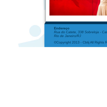
Endereço
Rua do Catete, 338 Sobreloja - Ca
Rio de Janeiro/RJ
©Copyright 2013 - Cbtij All Rights