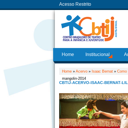
Acesso Restrito
Home
Institucional
A
Home
»
Acervo
»
Isaac Bernat
»
Como D
mangolin-2014
CBTIJ-ACERVO-ISAAC-BERNAT-LI