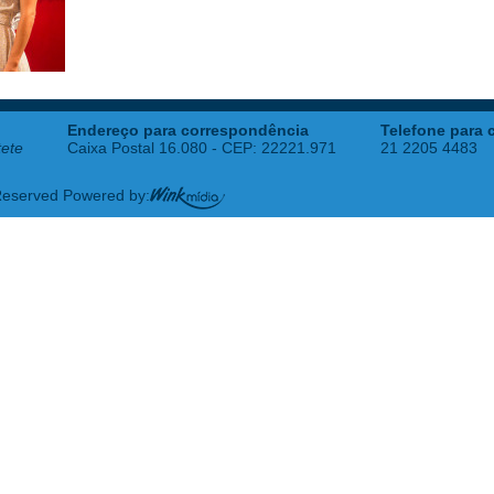
Endereço para correspondência
Telefone para 
tete
Caixa Postal 16.080 - CEP: 22221.971
21 2205 4483
 Reserved Powered by: