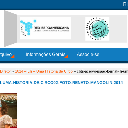
Ri
rquivo
Informações Gerais
Associe-se
iretor
»
2014 – Lili – Uma História de Circo
» cbtij-acervo-isaac-bernat-lili-um
LI-UMA-HISTORIA-DE-CIRCO02-FOTO-RENATO-MANGOLIN-2014