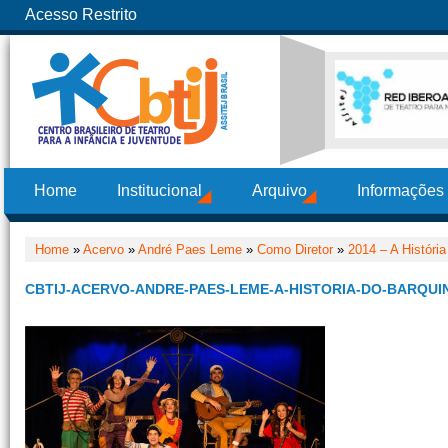
Acesso Restrito
Home
Institucional
Arquivo
Informações
Home
»
Acervo
»
André Paes Leme
»
Como Diretor
»
2014 – A Históri
CBTIJ-ACERVO-ANDRE-PAES-LEME-A-HISTORIA-DO-BARQUI