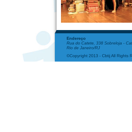
Endereço
Rua do Catete, 338 Sobreloja - Ca
Rio de Janeiro/RJ
©Copyright 2013 - Cbtij All Rights