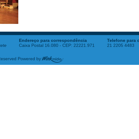
Endereço para correspondência
Telefone para 
tete
Caixa Postal 16.080 - CEP: 22221.971
21 2205 4483
 Reserved Powered by: