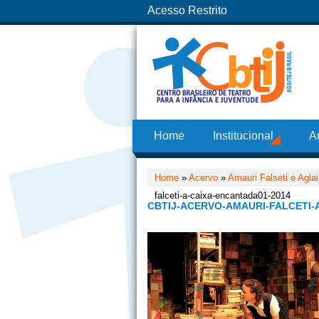
Acesso Restrito
Home
Institucional
A
Home
»
Acervo
»
Amauri Falseti e Agla
falceti-a-caixa-encantada01-2014
CBTIJ-ACERVO-AMAURI-FALCETI-