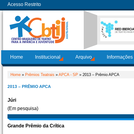
Acesso Restrito
Home
Institucional
Arquivo
Informações
Home
»
Prêmios Teatrais
»
APCA - SP
» 2013 – Prêmio APCA
2013 – PRÊMIO APCA
Júri
(Em pesquisa)
Grande Prêmio da Crítica