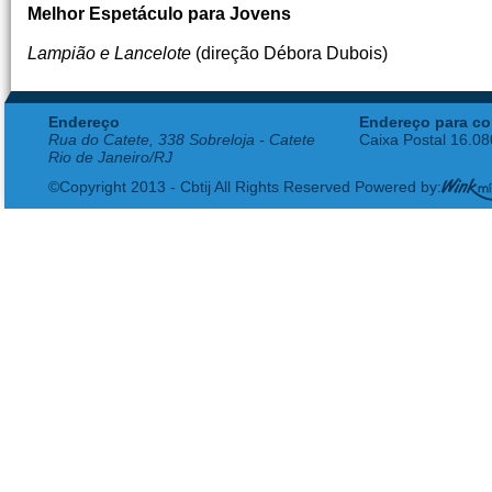
Melhor Espetáculo para Jovens
Lampião e Lancelote
(direção Débora Dubois)
Endereço
Endereço para co
Rua do Catete, 338 Sobreloja - Catete
Caixa Postal 16.0
Rio de Janeiro/RJ
©Copyright 2013 - Cbtij All Rights Reserved Powered by: