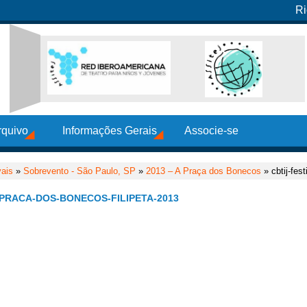
Ri
rquivo
Informações Gerais
Associe-se
vais
»
Sobrevento - São Paulo, SP
»
2013 – A Praça dos Bonecos
» cbtij-fes
-PRACA-DOS-BONECOS-FILIPETA-2013