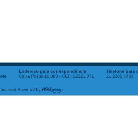
Endereço para correspondência
Telefone para 
tete
Caixa Postal 16.080 - CEP: 22221.971
21 2205 4483
 Reserved Powered by: