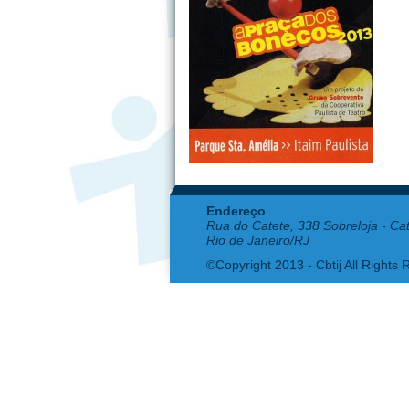
Endereço
Rua do Catete, 338 Sobreloja - Ca
Rio de Janeiro/RJ
©Copyright 2013 - Cbtij All Rights