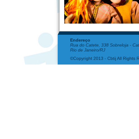
Endereço
Rua do Catete, 338 Sobreloja - Ca
Rio de Janeiro/RJ
©Copyright 2013 - Cbtij All Rights