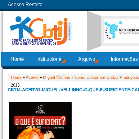
Acesso Restrito
Home
Institucional
Arquivo
Informações
Home
»
Acervo
»
Miguel Vellinho
»
Como Diretor em Outras Produções
2013
CBTIJ-ACERVO-MIGUEL-VELLINHO-O-QUE-E-SUFICIENTE-CA