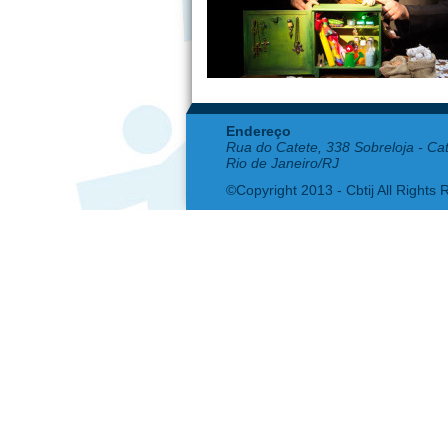
Endereço
Rua do Catete, 338 Sobreloja - Ca
Rio de Janeiro/RJ
©Copyright 2013 - Cbtij All Rights