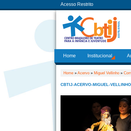
Acesso Restrito
Home
Institucional
A
Home
»
Acervo
»
Miguel Vellinho
»
Com
CBTIJ-ACERVO-MIGUEL-VELLINHO-