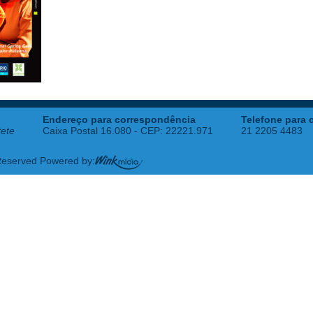
Endereço para correspondência
Telefone para 
tete
Caixa Postal 16.080 - CEP: 22221.971
21 2205 4483
 Reserved Powered by: