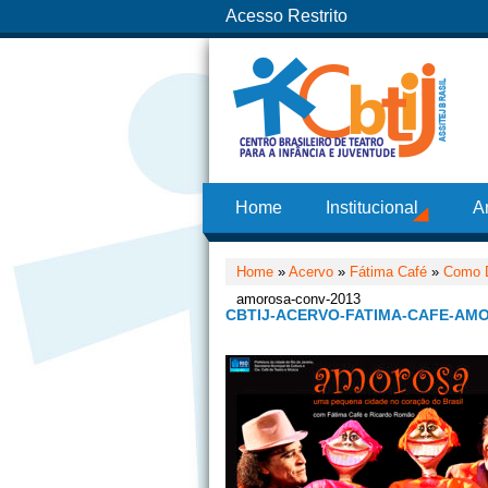
Acesso Restrito
Home
Institucional
A
Home
»
Acervo
»
Fátima Café
»
Como Di
amorosa-conv-2013
CBTIJ-ACERVO-FATIMA-CAFE-AM