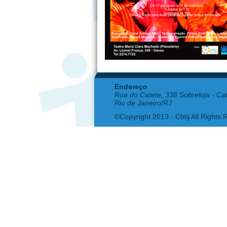
Endereço
Rua do Catete, 338 Sobreloja - Ca
Rio de Janeiro/RJ
©Copyright 2013 - Cbtij All Rights