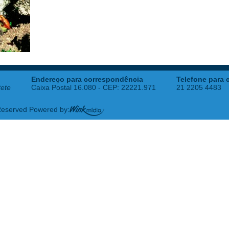
Endereço para correspondência
Telefone para 
tete
Caixa Postal 16.080 - CEP: 22221.971
21 2205 4483
 Reserved Powered by: