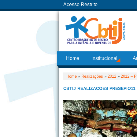
Acesso Restrito
Home
Institucional
A
Home
»
Realizações
»
2012
»
2012 – 
CBTIJ-REALIZACOES-PRESEPIO11-