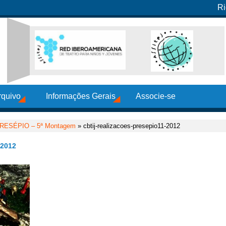
Ri
rquivo
Informações Gerais
Associe-se
PRESÉPIO – 5ª Montagem
» cbtij-realizacoes-presepio11-2012
2012