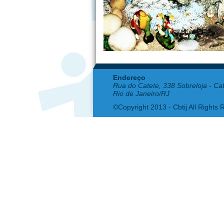
Endereço
Rua do Catete, 338 Sobreloja - Ca
Rio de Janeiro/RJ
©Copyright 2013 - Cbtij All Rights