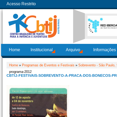
Acesso Restrito
Home
Institucional
Arquivo
Informações
Home
»
Programas de Eventos e Festivais
»
Sobrevento - São Paulo,
programa-2012
CBTIJ-FESTIVAIS-SOBREVENTO-A-PRACA-DOS-BONECOS-P