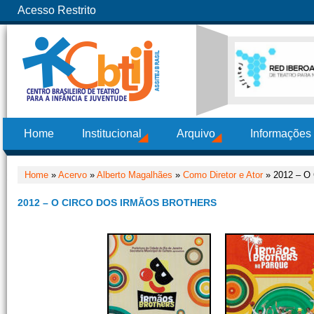
Acesso Restrito
Home
Institucional
Arquivo
Informações
Home
»
Acervo
»
Alberto Magalhães
»
Como Diretor e Ator
» 2012 – O 
2012 – O CIRCO DOS IRMÃOS BROTHERS