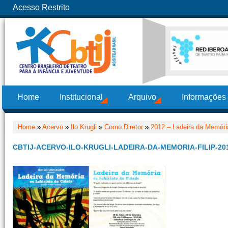
Acesso Restrito
Home
Institucional
Arquivo
Informações
Home
»
Acervo
»
Ilo Krugli
»
Como Diretor
»
2012 – Ladeira da Memória
CBTIJ-ACERVO-ILO-KRUGLI-LADEIRA-DA-MEMORIA-FILIP-20