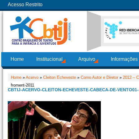
Acesso Restrito
Home
Institucional
Arquivo
Informações
Home
»
Acervo
»
Cleiton Echeveste
»
Como Autor e Diretor
»
2012 – C
froment-2011
CBTIJ-ACERVO-CLEITON-ECHEVESTE-CABECA-DE-VENTO01-