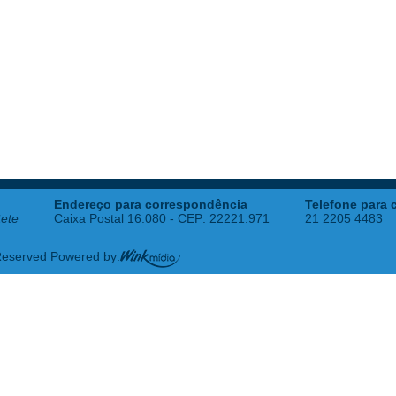
Endereço para correspondência
Telefone para 
tete
Caixa Postal 16.080 - CEP: 22221.971
21 2205 4483
 Reserved Powered by: