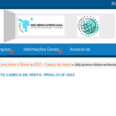
Ri
rquivo
Informações Gerais
Associe-se
Como Autor e Diretor
»
2012 – Cabeça de Vento
» cbtij-acervo-cleiton-echeve
TE-CABECA-DE-VENTO- PROG-CCJF-2012