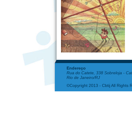
Endereço
Rua do Catete, 338 Sobreloja - Ca
Rio de Janeiro/RJ
©Copyright 2013 - Cbtij All Rights