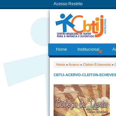
Acesso Restrito
Home
Institucional
A
Home
»
Acervo
»
Cleiton Echeveste
»
CBTIJ-ACERVO-CLEITON-ECHEVES