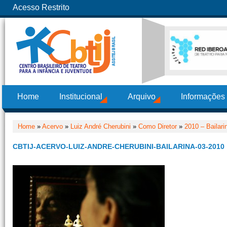
Acesso Restrito
Home
Institucional
Arquivo
Informações
Home
»
Acervo
»
Luiz André Cherubini
»
Como Diretor
»
2010 – Bailar
CBTIJ-ACERVO-LUIZ-ANDRE-CHERUBINI-BAILARINA-03-2010