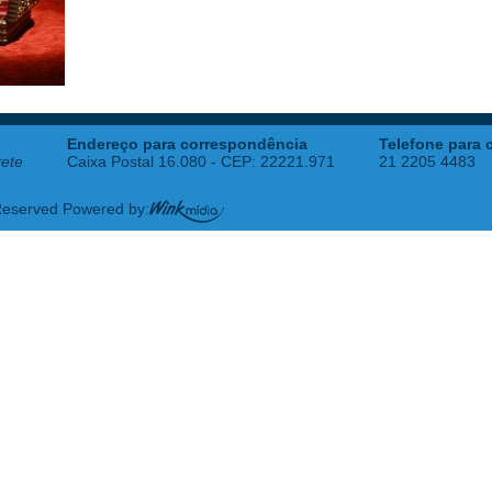
Endereço para correspondência
Telefone para 
tete
Caixa Postal 16.080 - CEP: 22221.971
21 2205 4483
 Reserved Powered by: