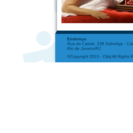
Endereço
Rua do Catete, 338 Sobreloja - Ca
Rio de Janeiro/RJ
©Copyright 2013 - Cbtij All Rights