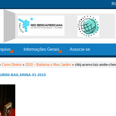
Ri
rquivo
Informações Gerais
Associe-se
»
Como Diretor
»
2010 – Bailarina e Meu Jardim
» cbtij-acervo-luiz-andre-cher
BINI-BAILARINA-01-2010