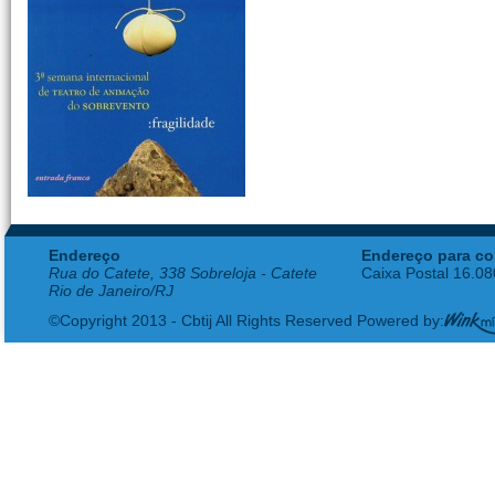
Endereço
Endereço para co
Rua do Catete, 338 Sobreloja - Catete
Caixa Postal 16.0
Rio de Janeiro/RJ
©Copyright 2013 - Cbtij All Rights Reserved Powered by: