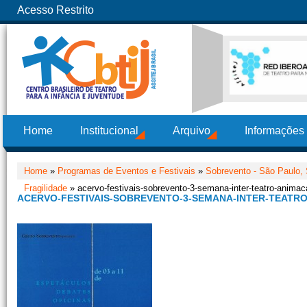
Acesso Restrito
Home
Institucional
Arquivo
Informações
Home
»
Programas de Eventos e Festivais
»
Sobrevento - São Paulo,
Fragilidade
» acervo-festivais-sobrevento-3-semana-inter-teatro-animaca
ACERVO-FESTIVAIS-SOBREVENTO-3-SEMANA-INTER-TEATRO