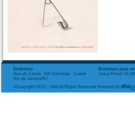
Endereço
Endereço para co
Rua do Catete, 338 Sobreloja - Catete
Caixa Postal 16.0
Rio de Janeiro/RJ
©Copyright 2013 - Cbtij All Rights Reserved Powered by: