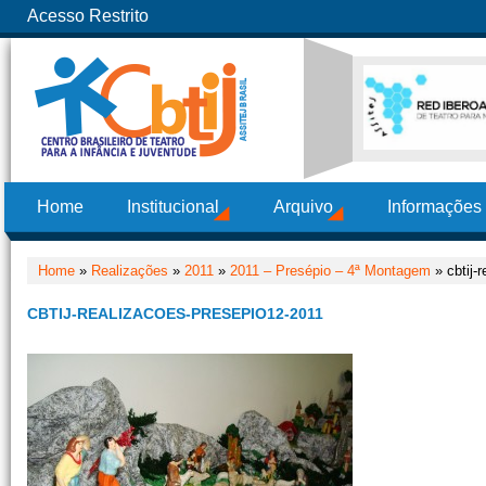
Acesso Restrito
Home
Institucional
Arquivo
Informações
Home
»
Realizações
»
2011
»
2011 – Presépio – 4ª Montagem
» cbtij-
CBTIJ-REALIZACOES-PRESEPIO12-2011