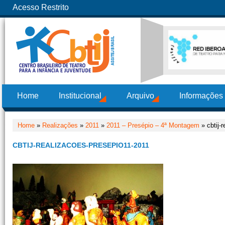
Acesso Restrito
Home
Institucional
Arquivo
Informações
Home
»
Realizações
»
2011
»
2011 – Presépio – 4ª Montagem
» cbtij-
CBTIJ-REALIZACOES-PRESEPIO11-2011