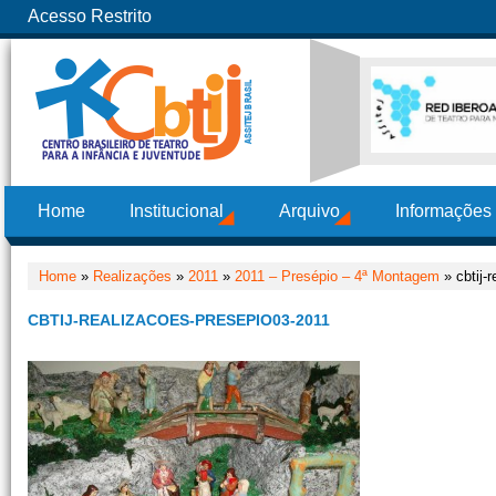
Acesso Restrito
Home
Institucional
Arquivo
Informações
Home
»
Realizações
»
2011
»
2011 – Presépio – 4ª Montagem
» cbtij-
CBTIJ-REALIZACOES-PRESEPIO03-2011