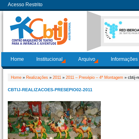
Acesso Restrito
Home
Institucional
Arquivo
Informações
Home
»
Realizações
»
2011
»
2011 – Presépio – 4ª Montagem
» cbtij-
CBTIJ-REALIZACOES-PRESEPIO02-2011