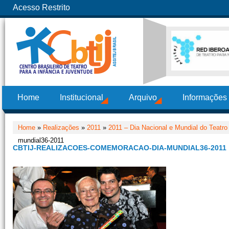
Acesso Restrito
Home
Institucional
Arquivo
Informações
Home
»
Realizações
»
2011
»
2011 – Dia Nacional e Mundial do Teatro
mundial36-2011
CBTIJ-REALIZACOES-COMEMORACAO-DIA-MUNDIAL36-2011