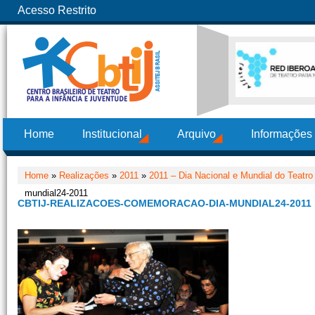
Acesso Restrito
Home
Institucional
Arquivo
Informações
Home
»
Realizações
»
2011
»
2011 – Dia Nacional e Mundial do Teatro
mundial24-2011
CBTIJ-REALIZACOES-COMEMORACAO-DIA-MUNDIAL24-2011