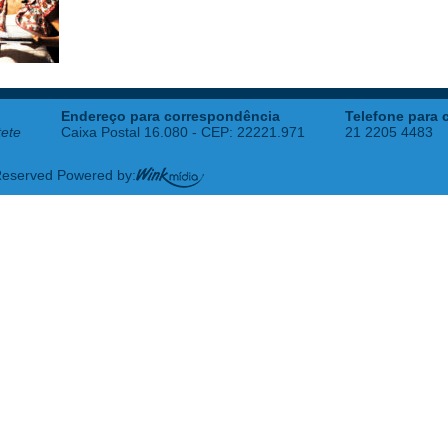
Endereço para correspondência
Telefone para 
tete
Caixa Postal 16.080 - CEP: 22221.971
21 2205 4483
 Reserved Powered by: