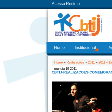
Acesso Restrito
Home
Institucional
A
Home
»
Realizações
»
2011
»
2011 – Di
mundial19-2011
CBTIJ-REALIZACOES-COMEMORAC