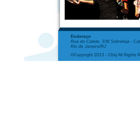
Endereço
Rua do Catete, 338 Sobreloja - Ca
Rio de Janeiro/RJ
©Copyright 2013 - Cbtij All Rights