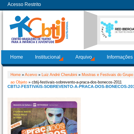
Acesso Restrito
Home
Institucional
Arquivo
Informações
Home
»
Acervo
»
Luiz André Cherubini
»
Mostras e Festivais do Grupo
ao Objeto
» cbtij-festivais-sobrevento-a-praca-dos-bonecos-2011
CBTIJ-FESTIVAIS-SOBREVENTO-A-PRACA-DOS-BONECOS-20