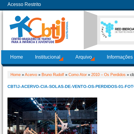
Acesso Restrito
Home
Institucional
Arquivo
Informações
Home
»
Acervo
»
Bruno Rudolf
»
Como Ator
»
2010 – Os Perdidos
» cb
CBTIJ-ACERVO-CIA-SOLAS-DE-VENTO-OS-PERDIDOS-01-FO